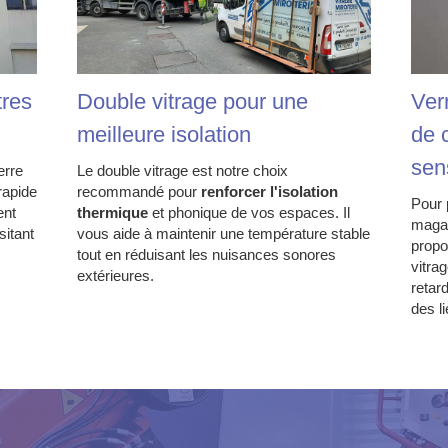
tres
Double vitrage pour une
Verr
meilleure isolation
de 
sen
erre
Le double vitrage est notre choix
rapide
recommandé pour
renforcer l'isolation
Pour 
ent
thermique
et phonique de vos espaces. Il
magas
itant
vous aide à maintenir une température stable
propo
tout en réduisant les nuisances sonores
vitra
extérieures.
retard
des l