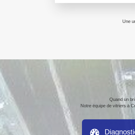
Une ur
Quand un bris
Notre équipe de vitriers à C
Diagnosti