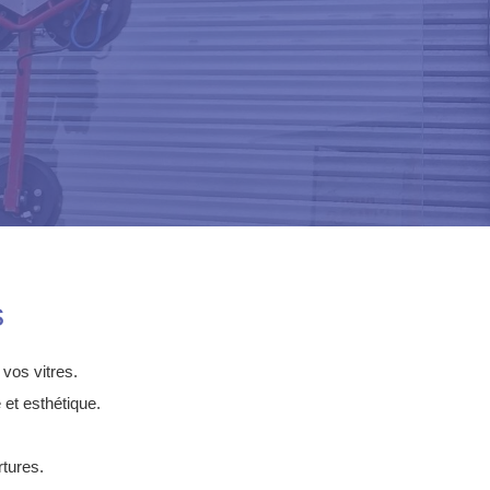
s
 vos vitres.
 et esthétique.
tures.