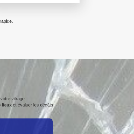
rapide.
votre vitrage.
 lieux
et évaluer les dégâts.