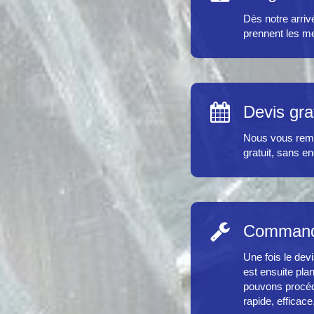
Dès notre arriv
prennent les me
Devis gra
Nous vous remet
gratuit, sans e
Commande 
Une fois le de
est ensuite pla
pouvons procéd
rapide, efficac