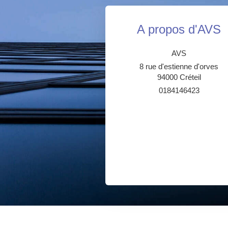
A propos d'AVS
AVS
8 rue d'estienne d'orves
94000
Créteil
0184146423