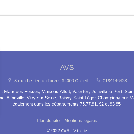
AVS
8 rue d'estienne d'orves
94000
Créteil
0184146423
t-Maur-des-Fossés, Maisons-Alfort, Valenton, Joinville-le-Pont, Sain
, Alfortville, Vitry-sur-Seine, Boissy-Saint-Léger, Champigny-sur-
également dans les départements 75,77,91, 92 et 93,95.
Plan du site
Mentions légales
©2022 AVS - Vitrerie