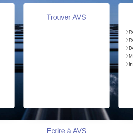
Trouver AVS
Ré
R
Dé
Mi
In
Ecrire à AVS