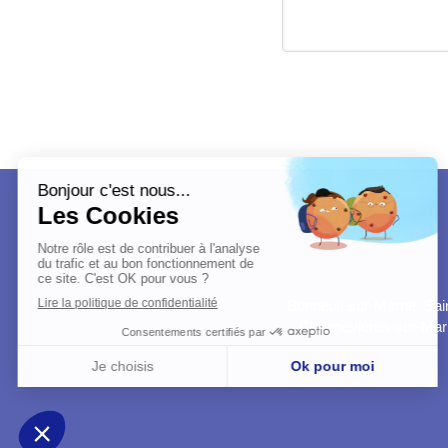
Bonneuil-sur-Marne, Sain
Chennevières-sur-Marne