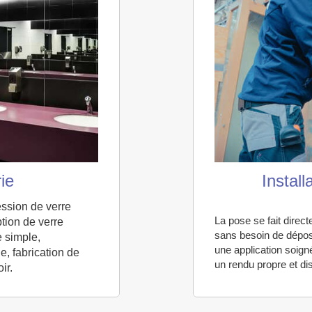
Install
rie
ession de verre
La pose se fait direct
tion de verre
sans besoin de dépos
e simple,
une application soigné
e, fabrication de
un rendu propre et dis
ir.