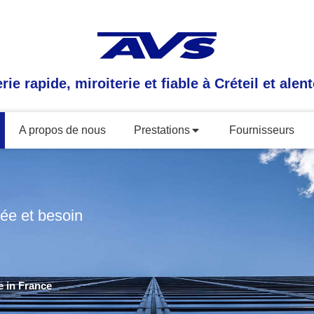
erie rapide, miroiterie et fiable à Créteil et alen
A propos de nous
Prestations
Fournisseurs
ée et besoin
e in France