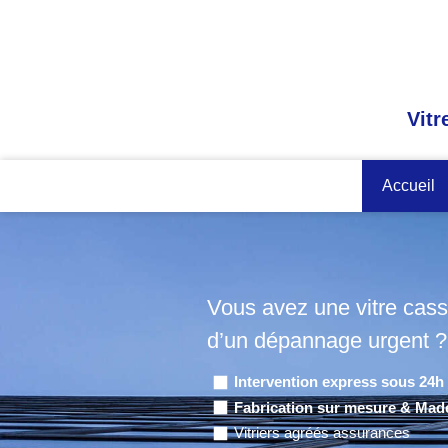
Vitr
Accueil
Vous avez une vitre cass
d’un dépannage urgent ?
Intervention express sous 24h
Fabrication sur mesure & Mad
Vitriers agréés assurances