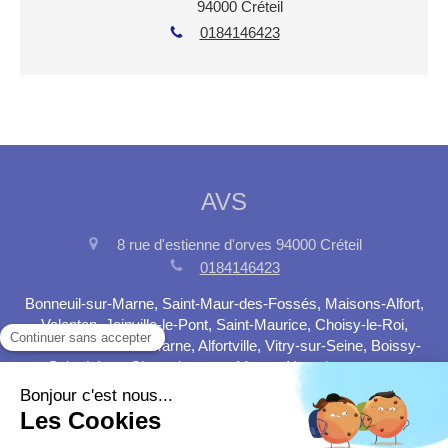
94000
Créteil
0184146423
AVS
8 rue d'estienne d'orves
94000
Créteil
0184146423
Bonneuil-sur-Marne, Saint-Maur-des-Fossés, Maisons-Alfort,
Valenton, Joinville-le-Pont, Saint-Maurice, Choisy-le-Roi,
Chennevières-sur-Marne, Alfortville, Vitry-sur-Seine, Boissy-
Saint-Léger, Champigny-sur-Marne. Nous intervenons
également dans les départements 75,77,91, 92 et 93,95.
Plan du site