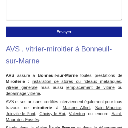
Envoyer
AVS , vitrier-miroitier à Bonneuil-
sur-Marne
AVS
assure à
Bonneuil-sur-Marne
toutes prestations de
Miroiterie
:
installation de stores ou rideaux métalliques
,
vitrerie générale
mais aussi
remplacement de vitrine
ou
dépannage vitrerie
.
AVS et ses artisans certifiés interviennent également pour tous
travaux de
miroiterie
à
Maisons-Alfort
,
Saint-Maurice
,
Joinville-le-Pont
,
Choisy-le-Roi
,
Valenton
ou encore
Saint-
Maur-des-Fossés
.
Située dans la région
Île-de-France
et dans le département