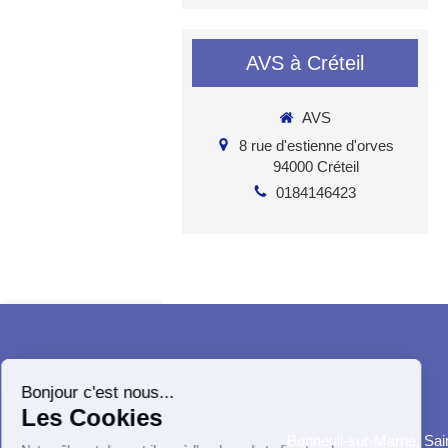
AVS à Créteil
AVS
8 rue d'estienne d'orves
94000
Créteil
0184146423
Bonneuil-sur-Marne, Sain