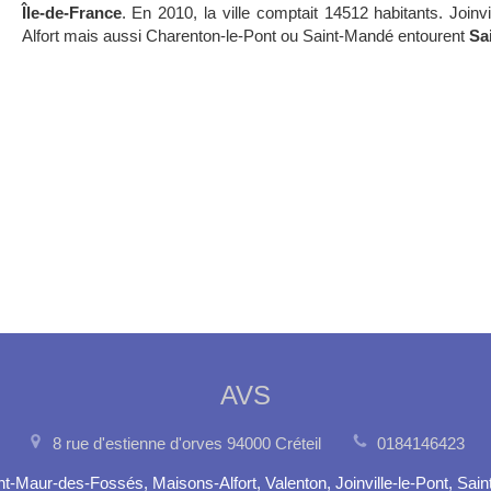
Île-de-France
. En 2010, la ville comptait 14512 habitants. Join
Alfort mais aussi Charenton-le-Pont ou Saint-Mandé entourent
Sa
AVS
8 rue d'estienne d'orves
94000
Créteil
0184146423
t-Maur-des-Fossés, Maisons-Alfort, Valenton, Joinville-le-Pont, Sain