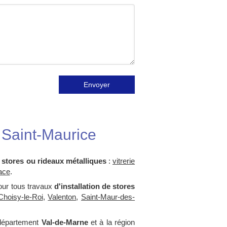
Envoyer
à Saint-Maurice
e stores ou rideaux métalliques
:
vitrerie
lace
.
our tous travaux
d'installation de stores
Choisy-le-Roi
,
Valenton
,
Saint-Maur-des-
 département
Val-de-Marne
et à la région