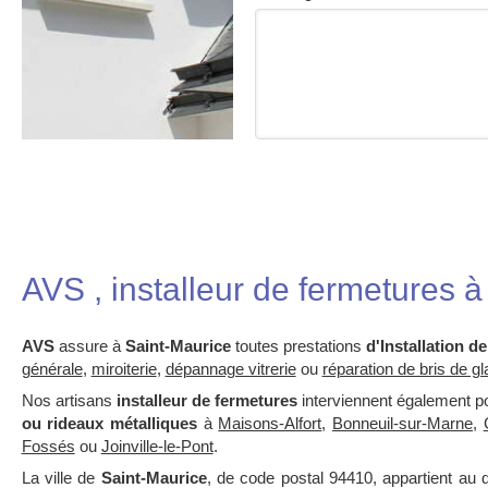
AVS , installeur de fermetures 
AVS
assure à
Saint-Maurice
toutes prestations
d'Installation d
générale
,
miroiterie
,
dépannage vitrerie
ou
réparation de bris de g
Nos artisans
installeur de fermetures
interviennent également p
ou rideaux métalliques
à
Maisons-Alfort
,
Bonneuil-sur-Marne
,
Fossés
ou
Joinville-le-Pont
.
La ville de
Saint-Maurice
, de code postal 94410, appartient au